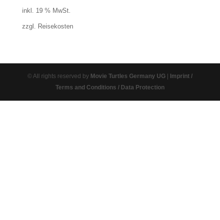
inkl. 19 % MwSt.
zzgl. Reisekosten
© All rights reserved by
Movie Turtles Germany UG
|
Imprint /
Terms and Conditions / Data Protection